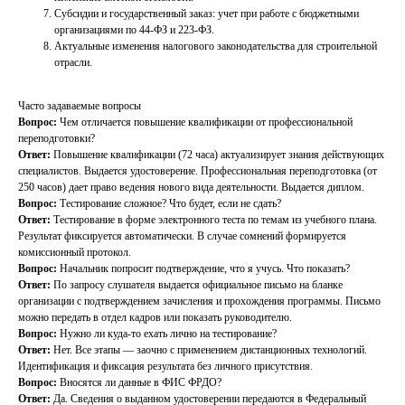
Субсидии и государственный заказ: учет при работе с бюджетными
организациями по 44-ФЗ и 223-ФЗ.
Актуальные изменения налогового законодательства для строительной
отрасли.
Часто задаваемые вопросы
Вопрос:
Чем отличается повышение квалификации от профессиональной
переподготовки?
Ответ:
Повышение квалификации (72 часа) актуализирует знания действующих
специалистов. Выдается удостоверение. Профессиональная переподготовка (от
250 часов) дает право ведения нового вида деятельности. Выдается диплом.
Вопрос:
Тестирование сложное? Что будет, если не сдать?
Ответ:
Тестирование в форме электронного теста по темам из учебного плана.
Результат фиксируется автоматически. В случае сомнений формируется
комиссионный протокол.
Вопрос:
Начальник попросит подтверждение, что я учусь. Что показать?
Ответ:
По запросу слушателя выдается официальное письмо на бланке
организации с подтверждением зачисления и прохождения программы. Письмо
можно передать в отдел кадров или показать руководителю.
Вопрос:
Нужно ли куда-то ехать лично на тестирование?
Ответ:
Нет. Все этапы — заочно с применением дистанционных технологий.
Идентификация и фиксация результата без личного присутствия.
Вопрос:
Вносятся ли данные в ФИС ФРДО?
Ответ:
Да. Сведения о выданном удостоверении передаются в Федеральный