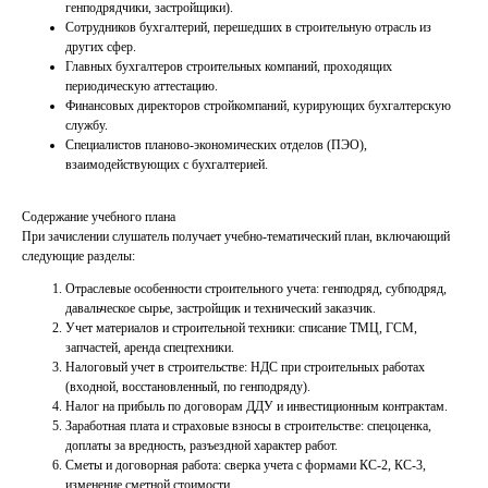
генподрядчики, застройщики).
Сотрудников бухгалтерий, перешедших в строительную отрасль из
других сфер.
Главных бухгалтеров строительных компаний, проходящих
периодическую аттестацию.
Финансовых директоров стройкомпаний, курирующих бухгалтерскую
службу.
Специалистов планово-экономических отделов (ПЭО),
взаимодействующих с бухгалтерией.
Содержание учебного плана
При зачислении слушатель получает учебно-тематический план, включающий
следующие разделы:
Отраслевые особенности строительного учета: генподряд, субподряд,
давальческое сырье, застройщик и технический заказчик.
Учет материалов и строительной техники: списание ТМЦ, ГСМ,
запчастей, аренда спецтехники.
Налоговый учет в строительстве: НДС при строительных работах
(входной, восстановленный, по генподряду).
Налог на прибыль по договорам ДДУ и инвестиционным контрактам.
Заработная плата и страховые взносы в строительстве: спецоценка,
доплаты за вредность, разъездной характер работ.
Сметы и договорная работа: сверка учета с формами КС-2, КС-3,
изменение сметной стоимости.