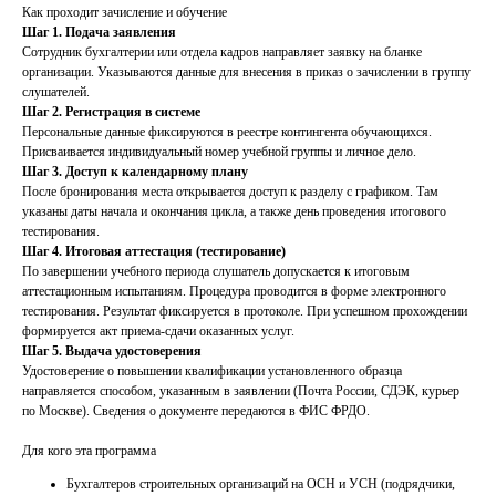
Как проходит зачисление и обучение
Шаг 1. Подача заявления
Сотрудник бухгалтерии или отдела кадров направляет заявку на бланке
организации. Указываются данные для внесения в приказ о зачислении в группу
слушателей.
Шаг 2. Регистрация в системе
Персональные данные фиксируются в реестре контингента обучающихся.
Присваивается индивидуальный номер учебной группы и личное дело.
Шаг 3. Доступ к календарному плану
После бронирования места открывается доступ к разделу с графиком. Там
указаны даты начала и окончания цикла, а также день проведения итогового
тестирования.
Шаг 4. Итоговая аттестация (тестирование)
По завершении учебного периода слушатель допускается к итоговым
аттестационным испытаниям. Процедура проводится в форме электронного
тестирования. Результат фиксируется в протоколе. При успешном прохождении
формируется акт приема-сдачи оказанных услуг.
Шаг 5. Выдача удостоверения
Удостоверение о повышении квалификации установленного образца
направляется способом, указанным в заявлении (Почта России, СДЭК, курьер
по Москве). Сведения о документе передаются в ФИС ФРДО.
Для кого эта программа
Бухгалтеров строительных организаций на ОСН и УСН (подрядчики,