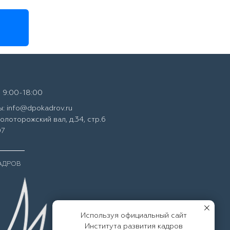
 9:00-18:00
: info@dpokadrov.ru
Золоторожский вал, д.34, стр.6
07
КАДРОВ
Используя официальный сайт
Института развития кадров