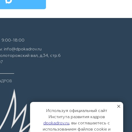
 9:00-18:00
: info@dpokadrov.ru
Золоторожский вал, д.34, стр.6
07
КАДРОВ
Используя официальный сайт
Института развития кадров
dpokadrov.ru
, вы соглашаетесь с
использованием файлов cookie и