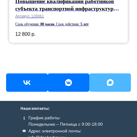
Повышение квалификации работников
субъекта транспортной инфраструктуры,
подразделения транспортной
Артикул:
126061
безопасности, руководящих выполнением
Срок обучения:
80 часов
.
Срок действия:
5 лет
работ, непосредственно связанных с
12 800
р.
обеспечением транспортной безопасности
объекта транспортной инфраструктуры и
(или)
Наши контакты:
График работы:
Понедельник – Пятница с 9:00-18:00
Адрес электронной почты: