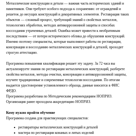
Металлические конструкции и детали — важная часть исторических зданий и
памятников. Они требуют особого подхода к сохранению: от ограждений и
решеток до несущих конструкций и декоративных элементов. Реставрация таких
объектов — сложный процесс, требующий знаний о свойствах металлов,
технологиях обработки, методах антикоррозионной защиты и способах
воссоздания утраченных деталей. Ошибка может привести к необратимым
последствиям — от потери исторического облика до обрушения конструкций.
Именно поэтому специалисты, которые выполняют работы по реставрации,
консервации и воссозданию металлических конструкций и деталей, проходят
строгую аттестацию.
Программа повышения квалификации решает эту задачу. За 72 часа вы
актуализируете знания по реставрации металлических конструкций, разберете
свойства металлов, методы очистки, консервации и антикоррозионной защиты,
изучите традиционные и современные технологии воссоздания. По итогам
выдается удостоверение установленного образца, данные вносятся в ФИС
ФРДО.
Программа разработана по Методическим рекомендациям НОПРИЗ.
Организация ранее проходила аккредитацию НОПРИЗ.
Кому нужно пройти обучение
Программа создана для практикующих специалистов:
реставраторы металлических конструкций и деталей
мастера по реставрации кованых и литых изделий