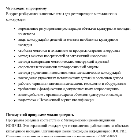
Что входит в программу
В курсе разбираются ключевые темы для реставраторов металлических
конструкций:
нормативное регулирование реставрации объектов культурного наследия
из металла
виды конструкций и деталей из металла на объектах культурного
наследия
свойства металлов и их влияние на процессы старения и коррозии
методы очистки поверхностей от загрязнений и коррозии
методы консервации металлических конструкций и деталей
современные технологии антикоррозионной защиты
методы укрепления и восстановления металлических конструкций
воссоздание утраченных металлических деталей и элементов декора
работа с черными и цветными металлами: технологии и оборудование
требования к фотофиксации и документальному сопровождению
взаимодействие с органами охраны объектов культурного наследия
подготовка к Независимой оценке квалификации
Почему этой программе можно доверять
Программа создана в соответствии с Методическими рекомендациями
НОПРИЗ. Это отраслевой стандарт для специалистов, работающих на объектах
культурного наследия. Организация ранее проходила аккредитацию НОПРИЗ.
Сведения о каждом выданном удостоверении передаются в ФИС ФРДО.