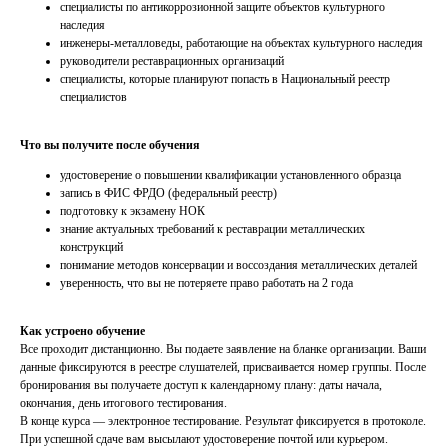
специалисты по антикоррозионной защите объектов культурного
наследия
инженеры-металловеды, работающие на объектах культурного наследия
руководители реставрационных организаций
специалисты, которые планируют попасть в Национальный реестр
специалистов
Что вы получите после обучения
удостоверение о повышении квалификации установленного образца
запись в ФИС ФРДО (федеральный реестр)
подготовку к экзамену НОК
знание актуальных требований к реставрации металлических
конструкций
понимание методов консервации и воссоздания металлических деталей
уверенность, что вы не потеряете право работать на 2 года
Как устроено обучение
Все проходит дистанционно. Вы подаете заявление на бланке организации. Ваши
данные фиксируются в реестре слушателей, присваивается номер группы. После
бронирования вы получаете доступ к календарному плану: даты начала,
окончания, день итогового тестирования.
В конце курса — электронное тестирование. Результат фиксируется в протоколе.
При успешной сдаче вам высылают удостоверение почтой или курьером.