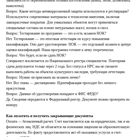
зависимости от первоначальной техники изготовления (ковка, литье, штамповка,
выколотка).
Вопрос: Какие методы антикоррозионной защиты используются в реставрации?
Используются современные материалы и технологии нанесения, включая
лакокрасочные покрытия. Для уникальных объектов могут применяться
специальные составы на основе натуральных масел, восков и смол.
Вопрос: Тестирование по программе — это и есть экзамен НОК?
Нет. Тестирование — это итоговая аттестация по курсу повышения
квалификации. Оно дает удостоверение. НОК — это отдельный экзамен в центре
оценки квалификаций. Наша программа готовит к нему теоретически.
Вопрос: Что будет, если не сдать НОК?
Специалист исключается из Национального реестра специалистов. Повторная
сдача допускается только через 2 года. Без статуса в НРС вы не сможете
выполнять работы на объектах культурного наследия, требующие аттестации.
Вопрос: Нужно ли приезжать на экзамен лично?
Нет. Все этапы — дистанционно. Идентификация проходит без личного
присутствия.
Вопрос: Данные об удостоверении попадают в ФИС ФРДО?
Да. Сведения передаются в Федеральный реестр. Документ можно проверить по
номеру.
Как оплатить и получить закрывающие документы
Оплата — безналичный расчет. Счет выставляется как на юридических, так и на
физических лиц. НДС не облагается на основании лицензии на образовательную
деятельность. По факту предоставляются акт об оказанных услугах и счет-