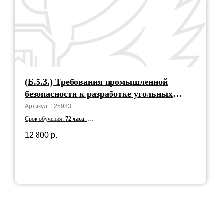
(Б.5.3.) Требования промышленной
безопасности к разработке угольных
месторождений подземным способом
Артикул:
125983
Срок обучения:
72 часа
.
Срок действия:
5 лет
12 800
р.