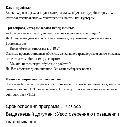
Как это работает
Заявка → договор → доступ к материалам → обучение в удобное время →
итоговое тестирование → удостоверение почтой или курьером.
Три вопроса, которые задают перед записью
— Программа подходит для подготовки к первичной аттестации?
Да. Программа даёт полный объём знаний для успешной сдачи экзамена в
Ростехнадзоре.
— Какие объекты относятся к Б.10.2?
Опасные производственные объекты, связанные с транспортированием опасных
веществ автомобильным транспортом.
— Можно ли совмещать обучение с работой?
Да. Всё обучение дистанционное. Вы сами выбираете время.
Оплата и закрывающие документы
Оплата — безналичный расчёт. Счёт выставляется как на юридических, так и на
физических лиц. НДС не облагается. По факту — акт об оказанных услугах и
счёт-фактура (УПД).
Срок освоения программы: 72 часа
Выдаваемый документ: Удостоверение о повышении
квалификации