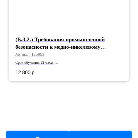
(Б.3.2.) Требования промышленной
безопасности к медно-никелевому
производству
Артикул:
125953
Срок обучения:
72 часа
.
Срок действия:
5 лет
12 800
р.