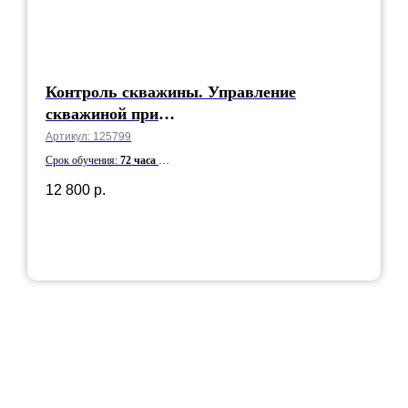
Контроль скважины. Управление
скважиной при
газонефтеводопроявлениях
Артикул:
125799
Срок обучения:
72 часа
Срок действия:
5 лет
12 800
р.