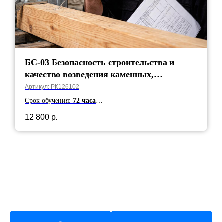
БС-03 Безопасность строительства и
качество возведения каменных,
металлических и деревянных
Артикул:
PK126102
строительных конструкций
Срок обучения:
72 часа
Срок действия:
5 лет
12 800
р.