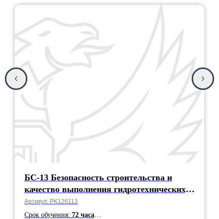
БС-13 Безопасность строительства и
качество выполнения гидротехнических,
водолазных работ
Артикул:
PK126113
Срок обучения:
72 часа