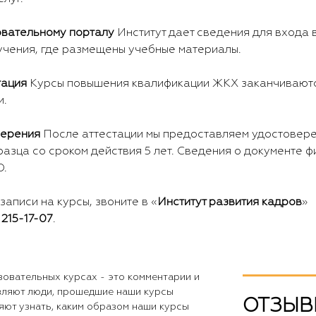
овательному порталу
Институт дает сведения для входа 
учения, где размещены учебные материалы.
тация
Курсы повышения квалификации ЖКХ заканчивают
и.
верения
После аттестации мы предоставляем удостовер
азца со сроком действия 5 лет. Сведения о документе ф
О.
записи на курсы, звоните в «
Институт развития кадров
»
 215-17-07
.
овательных курсах - это комментарии и
вляют люди, прошедшие наши курсы
ОТЗЫВ
яют узнать, каким образом наши курсы