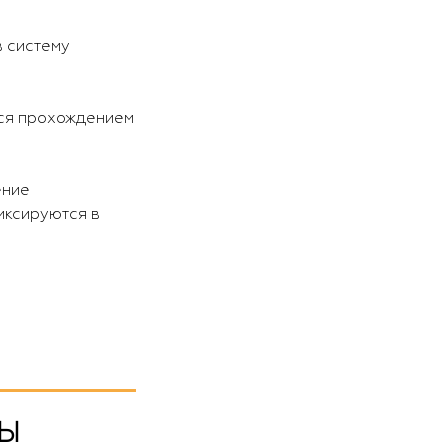
в систему
ся прохождением
ение
иксируются в
Ы